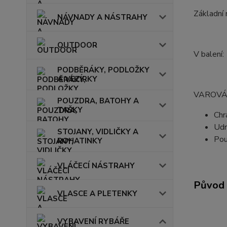
Základní 
NÁVNADY A NÁSTRAHY
OUTDOOR
V balení:
PODBĚRÁKY, PODLOŽKY
A VEZÍRKY
VAROVÁ
POUZDRA, BATOHY A
TAŠKY
Chr
Udr
STOJANY, VIDLIČKY A
Pou
ROHATINKY
VLÁČECÍ NÁSTRAHY
Původ 
VLASCE A PLETENKY
VYBAVENÍ RYBÁŘE