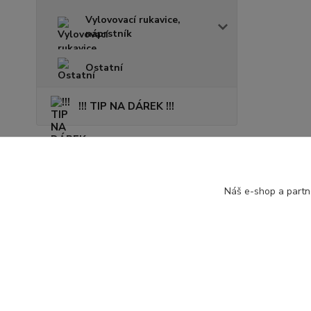
Vylovovací rukavice,
náprstník
Ostatní
!!! TIP NA DÁREK !!!
Novinky
Náš e-shop a partn
Zobrazit všechny novinky