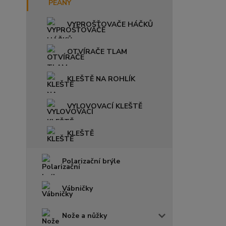
VYPROŠŤOVAČE HÁČKŮ
OTVÍRAČE TLAM
KLEŠTĚ NA ROHLÍK
VYLOVOVACÍ KLEŠTĚ
KLEŠTĚ
Polarizační brýle
Vábničky
Nože a nůžky