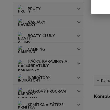
PRUTY
NAVIJÁKY
BOATY, ČLUNY
CAMPING
HÁČKY, KARABINKY A
OBRATLÍKY
INDIKÁTORY
Kompl
KAPROVÝ PROGRAM
Komple
KRMÍTKA A ZÁTĚŽE