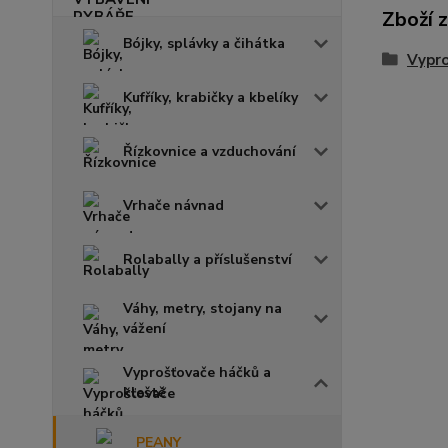
Zboží 
Bójky, splávky a čihátka
Vypro
Kufříky, krabičky a kbelíky
Řízkovnice a vzduchování
Vrhače návnad
Rolabally a příslušenství
Váhy, metry, stojany na
vážení
Vyprošťovače háčků a
kleště
PEANY