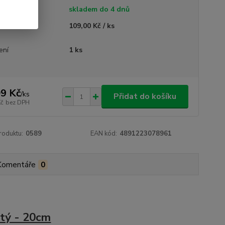
tupnost
skladem do 4 dnů
ná cena
109,00 Kč / ks
ení
1 ks
9 Kč
/
ks
Přidat do košíku
Kč
bez DPH
roduktu:
0589
EAN kód:
4891223078961
Komentáře
0
tý - 20cm