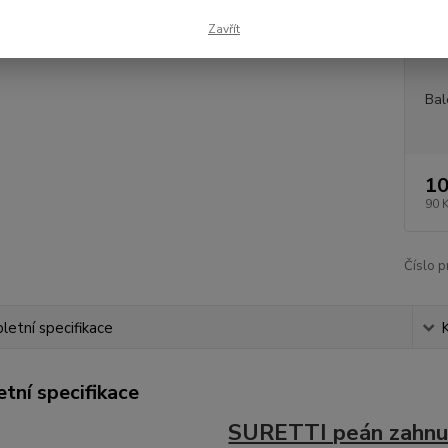
Dos
Zavřít
Měr
Bal
10
90 
Číslo p
etní specifikace
tní specifikace
SURETTI peán zahnu