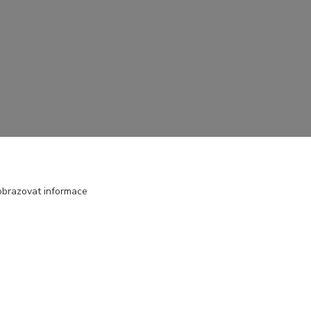
obrazovat informace
Vytvořeno na
Eshop-rychle.cz