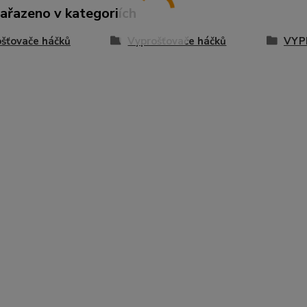
zařazeno v kategoriích
šťovače háčků
Vyprošťovače háčků
VYP