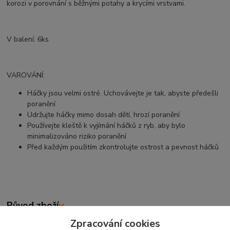
korozi v porovnání s běžnými potahy a krycími vrstvami.
V balení: 6ks
VAROVÁNÍ:
Háčky jsou velmi ostré. Uchovávejte je tak, abyste předešli
poranění
Udržujte háčky mimo dosah dětí, hrozí poranění
Používejte kleště k vyjímání háčků z ryb, aby bylo
minimalizováno riziko poranění
Před každým použitím zkontrolujte ostrost a pevnost háčků
Původ zboží
Zpracování cookies