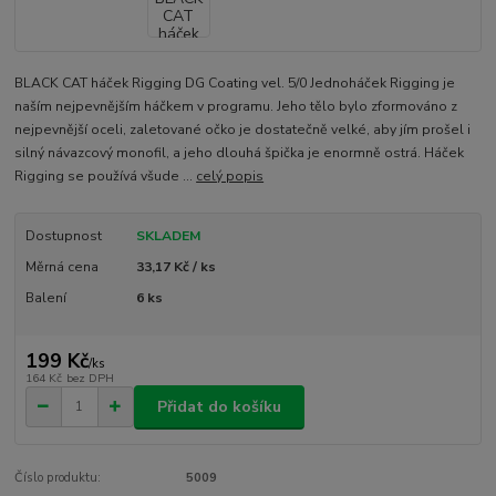
BLACK CAT háček Rigging DG Coating vel. 5/0 Jednoháček Rigging je
naším nejpevnějším háčkem v programu. Jeho tělo bylo zformováno z
nejpevnější oceli, zaletované očko je dostatečně velké, aby jím prošel i
silný návazcový monofil, a jeho dlouhá špička je enormně ostrá. Háček
Rigging se používá všude ...
celý popis
Dostupnost
SKLADEM
Měrná cena
33,17 Kč / ks
Balení
6 ks
199 Kč
/
ks
164 Kč
bez DPH
Přidat do košíku
Číslo produktu:
5009