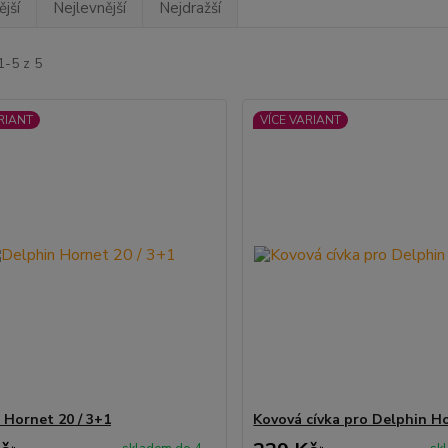
jší
Nejlevnější
Nejdražší
1-5 z 5
RIANT
VÍCE VARIANT
 Hornet 20 / 3+1
Kovová cívka pro Delphin H