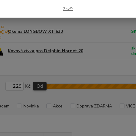
sk
Zavřít
Delphin Hornet 20 / 3+1
d
Okuma LONGBOW XT 630
S
sk
Kovová cívka pro Delphin Hornet 20
d
Kč
Od
adem
Novinka
Akce
Doprava ZDARMA
VÍCE