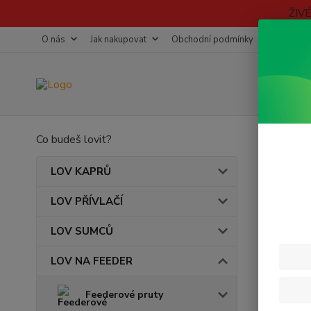
ŽIV
O nás
Jak nakupovat
Obchodní podmínky
Fotogaleri
Co budeš lovit?
Úvod
Navi
LOV KAPRŮ
LOV PŘÍVLAČÍ
LOV SUMCŮ
LOV NA FEEDER
Nejpro
Feederové pruty