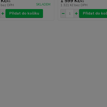
 Kč
1 599 Kč
/
ks
/
ks
SKLADEM
č
bez DPH
1 321 Kč
bez DPH
Přidat do košíku
Přidat do ko