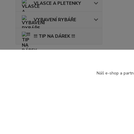
VLASCE A PLETENKY
VYBAVENÍ RYBÁŘE
!!! TIP NA DÁREK !!!
Novinky
Náš e-shop a partn
Zobrazit všechny novinky