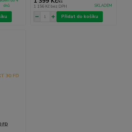
1 399 Kč
ladem do 4
/
ks
dnů
SKLADEM
1 156 Kč
bez DPH
šíku
Přidat do košíku
0 FD