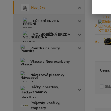
1.
Navijáky
PŘEDNÍ BRZDA
2.
VOLNOBĚŽNÁ BRZDA
3.
Pouzdra na pruty
Vlasce a fluorocarbony
Cena:
Návazcové pletenky
Skl
Háčky, obratlíky,
karabinky
Průjezdy, korálky,
stoppery