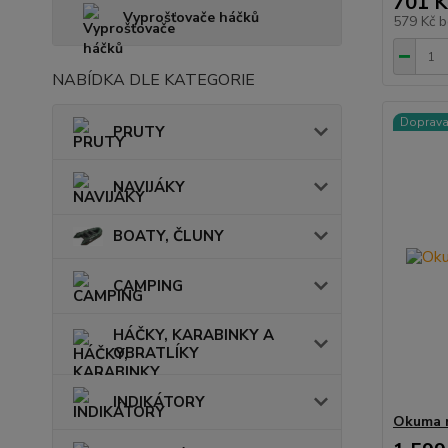
701 K
Vyprošťovače háčků
579 Kč
b
NABÍDKA DLE KATEGORIE
Doprav
PRUTY
NAVIJÁKY
BOATY, ČLUNY
CAMPING
HÁČKY, KARABINKY A
OBRATLÍKY
INDIKÁTORY
Okuma n