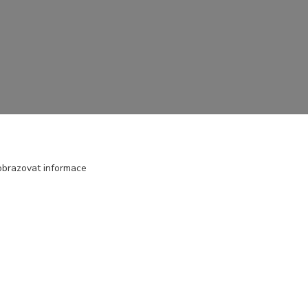
obrazovat informace
Vytvořeno na
Eshop-rychle.cz