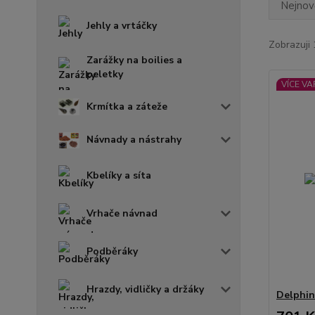
Nejnově
Jehly a vrtáčky
Zobrazuji 
Zarážky na boilies a
peletky
VÍCE VA
Krmítka a záteže
Návnady a nástrahy
Kbelíky a síta
Vrhače návnad
Podběráky
Hrazdy, vidličky a držáky
Delphin