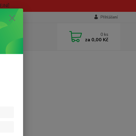
EJNĚ
Přihlášení
0
ks
za
0,00 Kč
ZDA