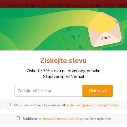
É NÁSTRAHY !!! NEPOSÍLÁME !!! - ODBĚR POUZE NA NAŠÍ PROD
e
Kontakty
Jak ověřujeme hodnocení?
Věrnostní program
Blog
Hledat
LOV NA FEEDER
Navijáky
Získejte slevu
jáky
Získejte 7% slevu na první objednávku
Stačí zadat váš email
Odeslat
PŘEDNÍ BRZDA
VOLNOBĚŽNÁ BR
Přeji si odebírat novinky e-mailem dle
podmínek zpracování osobních údajů
.
dávanější
Souhlasím se
zpracováním osobních údajů
pro účely registrace.