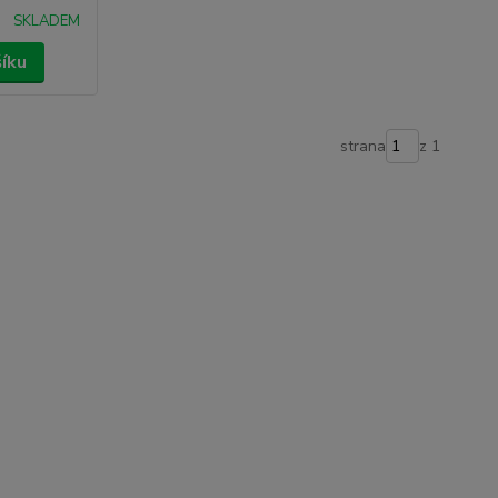
SKLADEM
šíku
strana
z 1