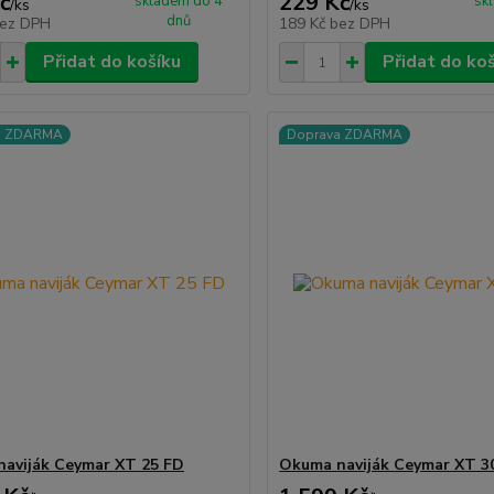
č
229 Kč
skladem do 4
sk
/
ks
/
ks
dnů
ez DPH
189 Kč
bez DPH
Přidat do košíku
Přidat do ko
a ZDARMA
Doprava ZDARMA
aviják Ceymar XT 25 FD
Okuma naviják Ceymar XT 3