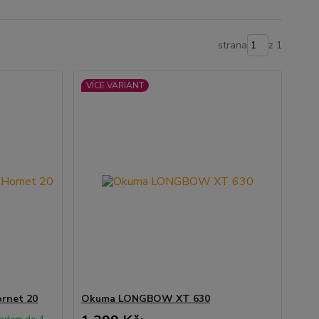
strana
z 1
VÍCE VARIANT
ornet 20
Okuma LONGBOW XT 630