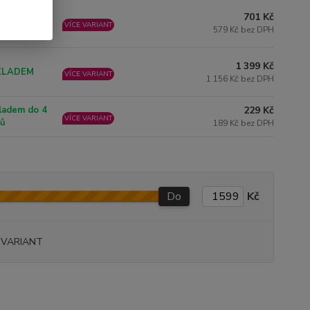
701 Kč
ladem do 4
VÍCE VARIANT
nů
579 Kč bez DPH
1 399 Kč
KLADEM
VÍCE VARIANT
1 156 Kč bez DPH
ladem do 4
229 Kč
VÍCE VARIANT
nů
189 Kč bez DPH
Do
Kč
 VARIANT