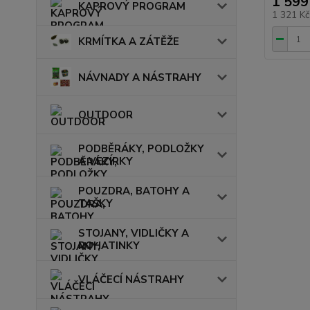
1 599
KAPROVÝ PROGRAM
1 321 K
KRMÍTKA A ZÁTĚŽE
NÁVNADY A NÁSTRAHY
OUTDOOR
PODBĚRÁKY, PODLOŽKY
A VEZÍRKY
POUZDRA, BATOHY A
TAŠKY
STOJANY, VIDLIČKY A
ROHATINKY
VLÁČECÍ NÁSTRAHY