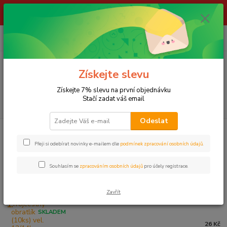
ŽIVÉ NÁSTRAHY !!! NEPOSÍLÁME !!! - ODBĚR POUZE NA NAŠÍ
PRODEJNĚ
0
ks
za
0,00 Kč
Menu
Získejte slevu
Získejte 7% slevu na první objednávku
Stačí zadat váš email
Hledat
Odeslat
Úvod
LOV NA FEEDER
Háčky, obratlíky, karabinky
TROJOBRATLÍKY
Přeji si odebírat novinky e-mailem dle
podmínek zpracování osobních údajů
.
TROJOBRATLÍKY
Souhlasím se
zpracováním osobních údajů
pro účely registrace.
Nejprodávanější
Zavřít
Trojcestný obratlík (10ks) vel. 12/14kg
1.
SKLADEM
26 Kč