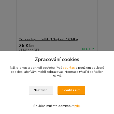
Trojcestný obratlík (10ks) vel. 12/14kg
26 Kč
/
ks
SKLADEM
21 Kč
bez DPH
Přidat do košíku
Zpracování cookies
Náš e-shop a partneři potřebují Váš
souhlas
s použitím souborů
cookies, aby Vám mohli zobrazovat informace týkající se Vašich
strana
z 1
zájmů.
Souhlasím
Nastavení
Souhlas můžete odmítnout
zde
.
Vytvořeno na
Eshop-rychle.cz