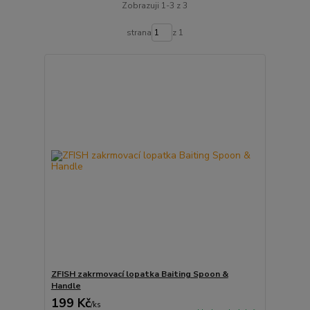
Zobrazuji 1-3 z 3
strana
z 1
ZFISH zakrmovací lopatka Baiting Spoon &
Handle
199 Kč
/
ks