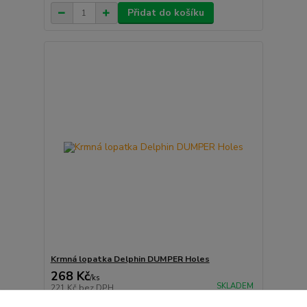
Přidat do košíku
Krmná lopatka Delphin DUMPER Holes
268 Kč
/
ks
SKLADEM
221 Kč
bez DPH