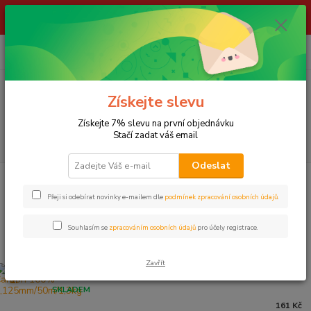
ŽIVÉ NÁSTRAHY !!! NEPOSÍLÁME !!! - ODBĚR POUZE NA NAŠÍ
PRODEJNĚ
0
ks
za
0,00 Kč
Menu
Získejte slevu
Získejte 7% slevu na první objednávku
Stačí zadat váš email
Hledat
Odeslat
Úvod
LOV NA FEEDER
Vlasce a fluorocarbony
Přeji si odebírat novinky e-mailem dle
podmínek zpracování osobních údajů
.
Vlasce a fluorocarbony
Souhlasím se
zpracováním osobních údajů
pro účely registrace.
Nejprodávanější
Zavřít
Delphin FLR Carbon 100% - 0,125mm/50m/1,3kg
1.
SKLADEM
161 Kč