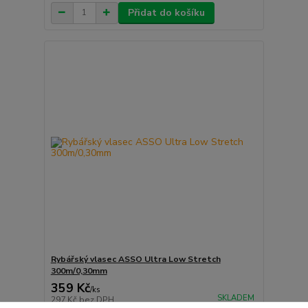
Přidat do košíku
Rybářský vlasec ASSO Ultra Low Stretch
300m/0,30mm
359 Kč
/
ks
SKLADEM
297 Kč
bez DPH