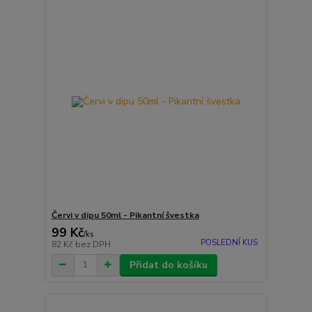
Červi v dipu 50ml - Pikantní švestka
99 Kč
/
ks
POSLEDNÍ KUS
82 Kč
bez DPH
Přidat do košíku