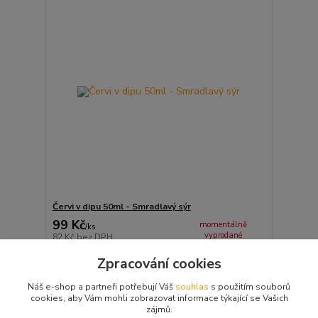
Červi v dipu 50ml - Smradlavý sýr
99 Kč
momentálně
/
ks
vyprodané
82 Kč
bez DPH
Detail
Zpracování cookies
Náš e-shop a partneři potřebují Váš
souhlas
s použitím souborů
cookies, aby Vám mohli zobrazovat informace týkající se Vašich
strana
z 1
zájmů.