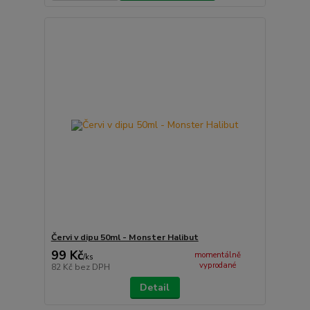
Červi v dipu 50ml - Monster Halibut
99 Kč
momentálně
/
ks
vyprodané
82 Kč
bez DPH
Detail