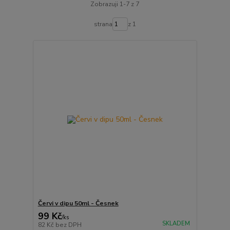
Zobrazuji 1-7 z 7
strana
z 1
Červi v dipu 50ml - Česnek
99 Kč
/
ks
SKLADEM
82 Kč
bez DPH