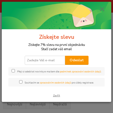
ŽIVÉ NÁSTRAHY !!! NEPOSÍLÁME !!! - ODBĚR POUZE NA NAŠÍ
PRODEJNĚ
0
ks
za
0,00 Kč
Menu
Získejte slevu
Získejte 7% slevu na první objednávku
Stačí zadat váš email
Hledat
Odeslat
Úvod
LOV NA FEEDER
Návnady a nástrahy
UMĚLÉ NÁSTRAHY
Přeji si odebírat novinky e-mailem dle
podmínek zpracování osobních údajů
.
UMĚLÉ NÁSTRAHY
Souhlasím se
zpracováním osobních údajů
pro účely registrace.
Upřesnit parametry
Zavřít
Nejnovější
Nejlevnější
Nejdražší