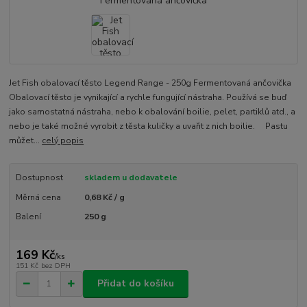
Jet Fish obalovací těsto Legend Range - 250g Fermentovaná ančovička
Obalovací těsto je vynikající a rychle fungující nástraha. Používá se buď
jako samostatná nástraha, nebo k obalování boilie, pelet, partiklů atd., a
nebo je také možné vyrobit z těsta kuličky a uvařit z nich boilie. Pastu
můžet...
celý popis
Dostupnost
skladem u dodavatele
Měrná cena
0,68 Kč / g
Balení
250 g
169 Kč
/
ks
151 Kč
bez DPH
Přidat do košíku