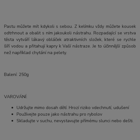
Pastu můžete mít kdykoli s sebou. Z kelímku vždy můžete kousek
odtrhnout a obalit s ním jakoukoli nástrahu. Rozpadající se vrstva
těsta vytváří lákavý obláček atraktivních složek, které se rychle
šíří vodou a přitahují kapry k Vaší nástraze. Je to účinnější způsob
než například chytání na pelety.
Balení: 250g
VAROVÁNÍ:
Udržujte mimo dosah dětí. Hrozí riziko vdechnutí, udušení
Používejte pouze jako nástrahu pro rybolov
Skladujte v suchu, nevystavujte přímému slunci nebo dešti.