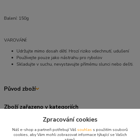
Balení: 150g
VAROVÁNÍ:
Udržujte mimo dosah dětí. Hrozí riziko vdechnutí, udušení
Používejte pouze jako nástrahu pro rybolov
Skladujte v suchu, nevystavujte přímému slunci nebo dešti.
Původ zboží
Zboží zařazeno v kategoriích
Obalovací těsta
Zpracování cookies
OBALOVACÍ TĚSTA
Náš e-shop a partneři potřebují Váš
souhlas
s použitím souborů
cookies, aby Vám mohli zobrazovat informace týkající se Vašich
CARP SERVIS VÁCLAVÍK
zájmů.