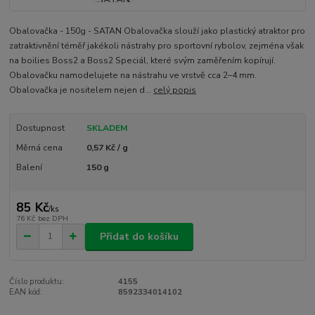
Obalovačka - 150g - SATAN Obalovačka slouží jako plastický atraktor pro
zatraktivnění téměř jakékoli nástrahy pro sportovní rybolov, zejména však
na boilies Boss2 a Boss2 Speciál, které svým zaměřením kopírují.
Obalovačku namodelujete na nástrahu ve vrstvě cca 2–4 mm.
Obalovačka je nositelem nejen d...
celý popis
Dostupnost
SKLADEM
Měrná cena
0,57 Kč / g
Balení
150 g
85 Kč
/
ks
76 Kč
bez DPH
Přidat do košíku
Číslo produktu:
4155
EAN kód:
8592334014102