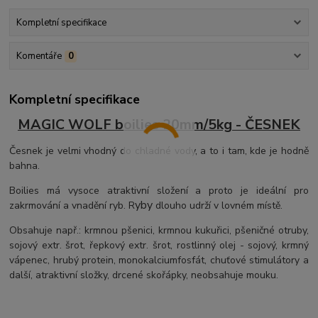
Kompletní specifikace
Komentáře
0
Kompletní specifikace
MAGIC WOLF boilies 20mm/5kg - ČESNEK
Česnek je velmi vhodný do chladné vody, a to i tam, kde je hodně
bahna.
Boilies má
vysoce atraktivní složení a proto je
ideální pro
yby
zakrmování a vnadění ryb. R
dlouho udrží v lovném místě.
Obsahuje např.: krmnou pšenici, krmnou kukuřici, pšeničné otruby,
sojový extr.
šrot, řepkový extr. šrot, rostlinný olej - sojový, krmný
vápenec, hrubý protein,
monokalciumfosfát, chuťové stimulátory a
další,
atraktivní složky, drcené skořápky, neobsahuje mouku.