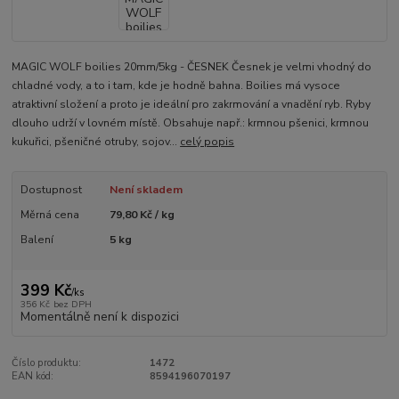
MAGIC WOLF boilies 20mm/5kg - ČESNEK Česnek je velmi vhodný do
chladné vody, a to i tam, kde je hodně bahna. Boilies má vysoce
atraktivní složení a proto je ideální pro zakrmování a vnadění ryb. Ryby
dlouho udrží v lovném místě. Obsahuje např.: krmnou pšenici, krmnou
kukuřici, pšeničné otruby, sojov...
celý popis
Dostupnost
Není skladem
Měrná cena
79,80 Kč / kg
Balení
5 kg
399 Kč
/
ks
356 Kč
bez DPH
Momentálně není k dispozici
Číslo produktu:
1472
EAN kód:
8594196070197