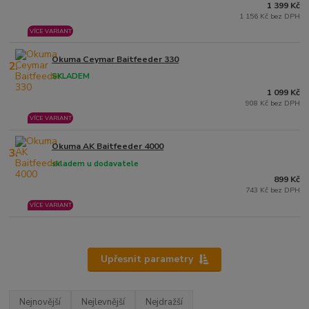
1 399 Kč
1 156 Kč bez DPH
VÍCE VARIANT
Okuma Ceymar Baitfeeder 330
2.
SKLADEM
1 099 Kč
908 Kč bez DPH
VÍCE VARIANT
Okuma AK Baitfeeder 4000
3.
skladem u dodavatele
899 Kč
743 Kč bez DPH
VÍCE VARIANT
Upřesnit parametry
Nejnovější
Nejlevnější
Nejdražší