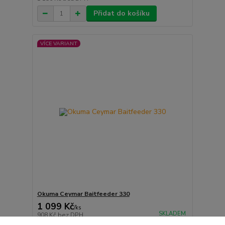
Přidat do košíku
VÍCE VARIANT
Okuma Ceymar Baitfeeder 330
1 099 Kč
/
ks
SKLADEM
908 Kč
bez DPH