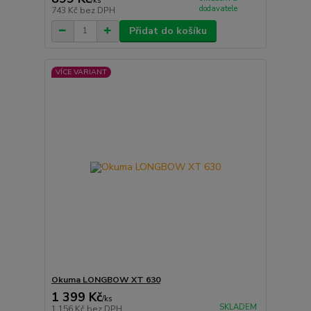
/
ks
dodavatele
743 Kč
bez DPH
Přidat do košíku
VÍCE VARIANT
Okuma LONGBOW XT 630
1 399 Kč
/
ks
SKLADEM
1 156 Kč
bez DPH