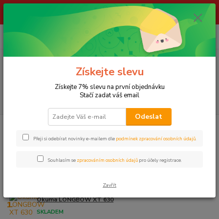
ŽIVÉ NÁSTRAHY !!! NEPOSÍLÁME !!! - ODBĚR POUZE NA NAŠÍ
PRODEJNĚ
0
ks
za
0,00 Kč
Menu
Získejte slevu
Získejte 7% slevu na první objednávku
Stačí zadat váš email
Hledat
Odeslat
Úvod
LOV NA FEEDER
Navijáky
VOLNOBĚŽNÁ BRZDA
OKUMA
Přeji si odebírat novinky e-mailem dle
podmínek zpracování osobních údajů
.
OKUMA
Souhlasím se
zpracováním osobních údajů
pro účely registrace.
Nejprodávanější
Zavřít
Okuma LONGBOW XT 630
1.
SKLADEM