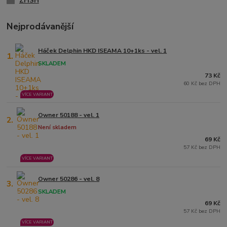
ZFISH
Nejprodávanější
Háček Delphin HKD ISEAMA 10+1ks - vel. 1
1.
SKLADEM
73 Kč
60 Kč bez DPH
VÍCE VARIANT
Owner 50188 - vel. 1
2.
Není skladem
69 Kč
57 Kč bez DPH
VÍCE VARIANT
Owner 50286 - vel. 8
3.
SKLADEM
69 Kč
57 Kč bez DPH
VÍCE VARIANT