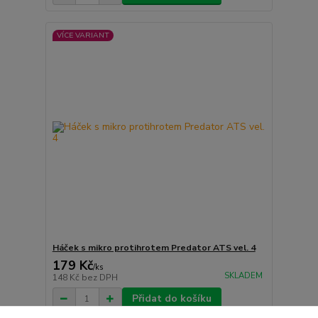
VÍCE VARIANT
Háček s mikro protihrotem Predator ATS vel. 4
179 Kč
/
ks
SKLADEM
148 Kč
bez DPH
Přidat do košíku