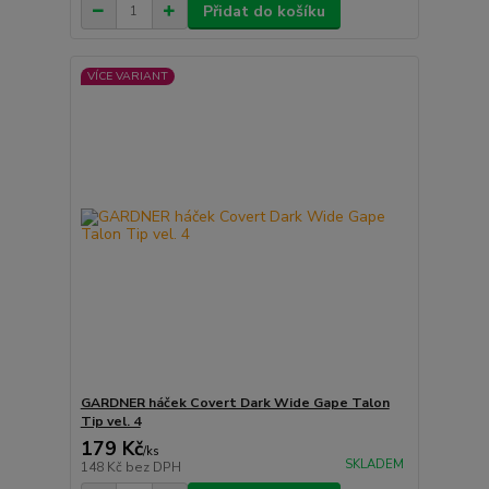
Přidat do košíku
VÍCE VARIANT
GARDNER háček Covert Dark Wide Gape Talon
Tip vel. 4
179 Kč
/
ks
SKLADEM
148 Kč
bez DPH