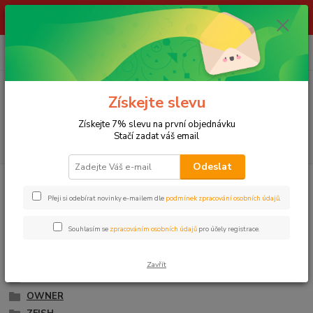
ŽIVÉ NÁSTRAHY !!! NEPOSÍLÁME !!! - ODBĚR POUZE NA NAŠÍ
PRODEJNĚ
0
ks
za
0,00 Kč
Menu
Získejte slevu
Získejte 7% slevu na první objednávku
Stačí zadat váš email
Hledat
Odeslat
Úvod
LOV KAPRŮ
Háčky
HÁČKY S PROTIHROTEM
Přeji si odebírat novinky e-mailem dle
podmínek zpracování osobních údajů
.
HÁČKY S PROTIHROTEM
Souhlasím se
zpracováním osobních údajů
pro účely registrace.
CARP'R'US
DELPHIN
Zavřít
GARDNER
OWNER