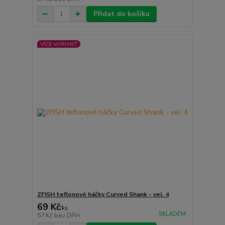
Přidat do košíku
VÍCE VARIANT
ZFISH teflonové háčky Curved Shank - vel. 4
69 Kč
/
ks
SKLADEM
57 Kč
bez DPH