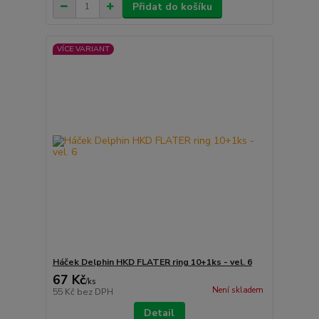
Přidat do košíku
VÍCE VARIANT
Háček Delphin HKD FLATER ring 10+1ks - vel. 6
67 Kč
/
ks
Není skladem
55 Kč
bez DPH
Detail