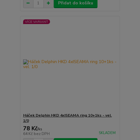
Přidat do košíku
VÍCE VARIANT
Háček Delphin HKD 4xISEAMA ring 10+1ks - vel.
1/0
78 Kč
/
ks
SKLADEM
64 Kč
bez DPH