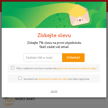
ŽIVÉ NÁSTRAHY !!! NEPOSÍLÁME !!! - ODBĚR POUZE NA NAŠÍ
PRODEJNĚ
0
ks
za
0,00 Kč
Menu
Získejte slevu
Získejte 7% slevu na první objednávku
Stačí zadat váš email
Hledat
Odeslat
Úvod
LOV KAPRŮ
Váhy a vážící saky
Přeji si odebírat novinky e-mailem dle
podmínek zpracování osobních údajů
.
Váhy a vážící saky
Souhlasím se
zpracováním osobních údajů
pro účely registrace.
VÁHY, METRY
Zavřít
VÁŽÍCÍ SAKY