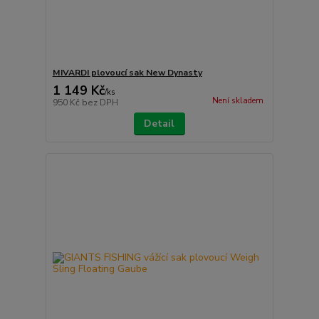
MIVARDI plovoucí sak New Dynasty
1 149 Kč
/
ks
Není skladem
950 Kč
bez DPH
Detail