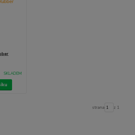
ubber
SKLADEM
šíku
strana
z 1