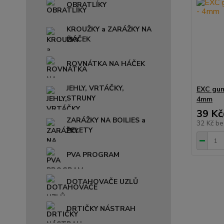
OBRATLÍKY
KROUŽKY a ZARÁŽKY NA
HÁČEK
ROVNÁTKA NA HÁČEK
JEHLY, VRTÁČKY,
EXC gum
STRUNY
4mm
39 Kč
ZARÁŽKY NA BOILIES a
32 Kč
be
PELETY
PVA PROGRAM
DOTAHOVAČE UZLŮ
DRTIČKY NÁSTRAH