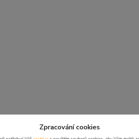
Zpracování cookies
eři potřebují Váš
souhlas
s použitím souborů cookies, aby Vám mohli z