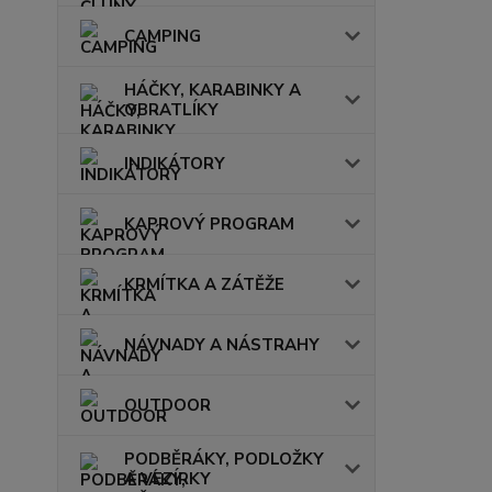
CAMPING
HÁČKY, KARABINKY A
OBRATLÍKY
INDIKÁTORY
KAPROVÝ PROGRAM
KRMÍTKA A ZÁTĚŽE
NÁVNADY A NÁSTRAHY
OUTDOOR
PODBĚRÁKY, PODLOŽKY
A VEZÍRKY