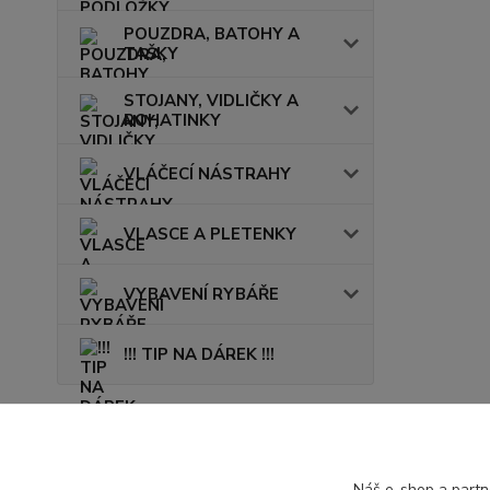
POUZDRA, BATOHY A
TAŠKY
STOJANY, VIDLIČKY A
ROHATINKY
VLÁČECÍ NÁSTRAHY
VLASCE A PLETENKY
VYBAVENÍ RYBÁŘE
!!! TIP NA DÁREK !!!
Novinky
Náš e-shop a partn