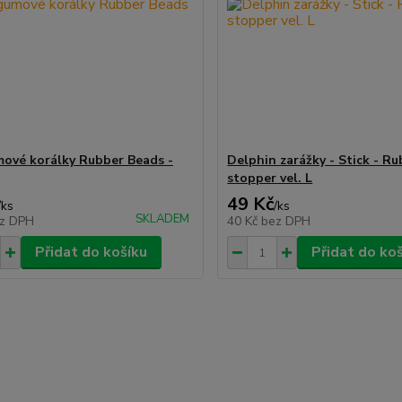
ové korálky Rubber Beads -
Delphin zarážky - Stick - R
stopper vel. L
49 Kč
/
ks
/
ks
SKLADEM
z DPH
40 Kč
bez DPH
Přidat do košíku
Přidat do ko