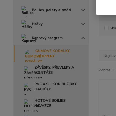
Boilies, pelety a směsi
Cena:
Háčky
Skl
Kaprový program
GUMOVÉ KORÁLKY,
Nejnově
STOPPERY
ZÁVĚSKY, PŘEVLEKY A
Zobrazuji 
MONTÁŽE
PVC a SILIKON BUŽÍRKY,
HADIČKY
HOTOVÉ BOILIES
NÁVAZCE