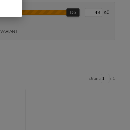
Do
Kč
 VARIANT
strana
z 1