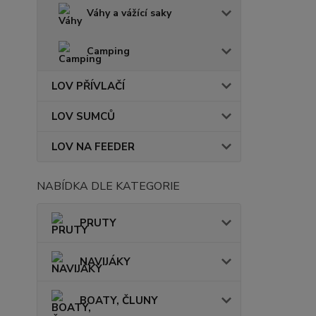
Váhy a vážící saky
Camping
LOV PŘÍVLAČÍ
LOV SUMCŮ
LOV NA FEEDER
NABÍDKA DLE KATEGORIE
PRUTY
NAVIJÁKY
BOATY, ČLUNY