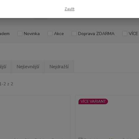
Zavřít
Kč
Od
adem
Novinka
Akce
Doprava ZDARMA
VÍCE
jší
Nejlevnější
Nejdražší
1-2 z 2
VÍCE VARIANT