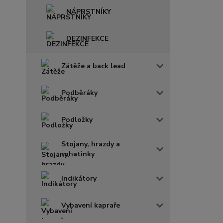
NÁPRSTNÍKY
DEZINFEKCE
Zátěže a back lead
Podběráky
Podložky
Stojany, hrazdy a
rohatinky
Indikátory
Vybavení kapraře