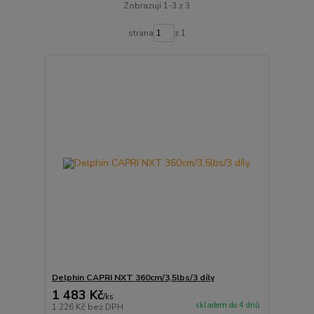
Zobrazuji 1-3 z 3
strana
z 1
Delphin CAPRI NXT 360cm/3,5lbs/3 díly
1 483 Kč
/
ks
skladem do 4 dnů
1 226 Kč
bez DPH