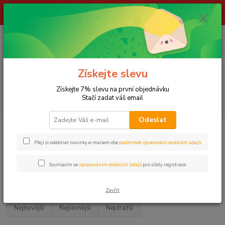
ŽIVÉ NÁSTRAHY !!! NEPOSÍLÁME !!! - ODBĚR POUZE NA NAŠÍ
PRODEJNĚ
0
ks
za
0,00 Kč
Menu
Získejte slevu
Získejte 7% slevu na první objednávku
Stačí zadat váš email
Hledat
Odeslat
Úvod
LOV KAPRŮ
Kaprařské pruty
TŘÍDÍLNÉ
Přeji si odebírat novinky e-mailem dle
podmínek zpracování osobních údajů
.
Trojdílné
Souhlasím se
zpracováním osobních údajů
pro účely registrace.
Upřesnit parametry
Zavřít
Nejnovější
Nejlevnější
Nejdražší