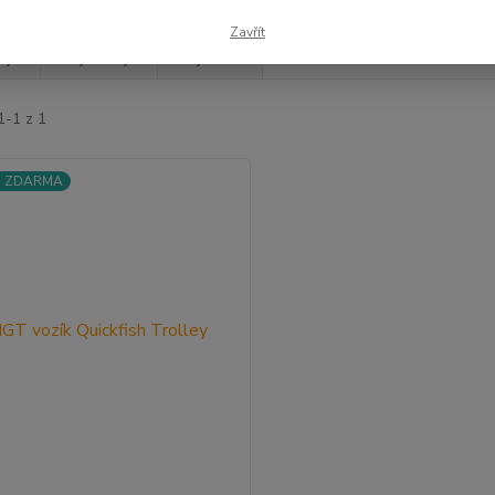
Zavřít
jší
Nejlevnější
Nejdražší
1-1 z 1
a ZDARMA