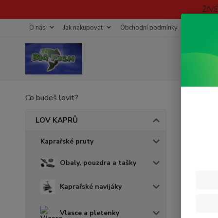
ŽIV
O nás
Jak nakupovat
Obchodní podmínky
Fotogaleri
Co budeš lovit?
Úvod
VOZ
LOV KAPRŮ
Kaprařské pruty
Cena:
Obaly, pouzdra a tašky
Kaprařské navijáky
Skl
Vlasce a pletenky