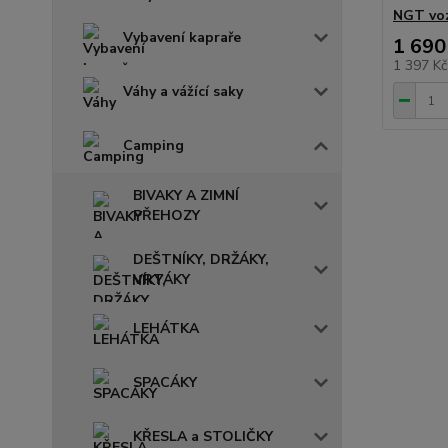
NGT voz
Vybavení kapraře
1 690
1 397 K
Váhy a vážící saky
Camping
BIVAKY A ZIMNÍ
PŘEHOZY
DEŠTNÍKY, DRŽÁKY,
VRTÁKY
LEHÁTKA
SPACÁKY
KŘESLA a STOLIČKY