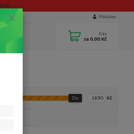
EJNĚ
Přihlášení
0
ks
za
0,00 Kč
Do
Kč
 VARIANT