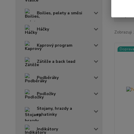
Boilies, pelety a směsi
Nejnově
Háčky
Zobrazuji 
Kaprový program
Doprav
Zátěže a back lead
Podběráky
Podložky
Stojany, hrazdy a
rohatinky
Indikátory