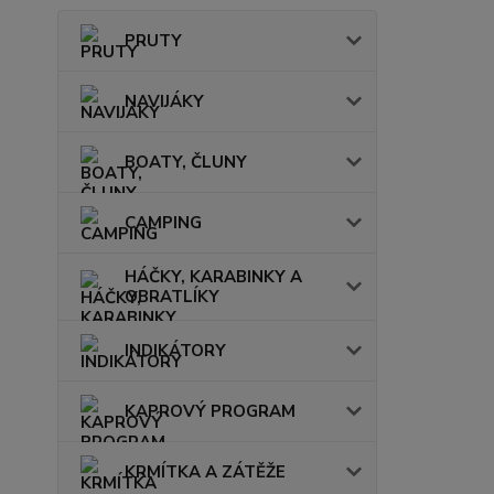
PRUTY
NAVIJÁKY
BOATY, ČLUNY
CAMPING
HÁČKY, KARABINKY A
OBRATLÍKY
INDIKÁTORY
KAPROVÝ PROGRAM
KRMÍTKA A ZÁTĚŽE