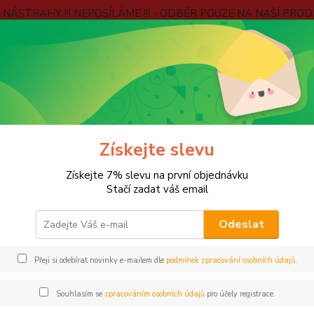
É NÁSTRAHY !!! NEPOSÍLÁME !!! - ODBĚR POUZE NA NAŠÍ PROD
e
Kontakty
Jak ověřujeme hodnocení?
Věrnostní program
Blog
Hledat
LOV KAPRŮ
Camping
VOZÍKY
Získejte slevu
ÍKY
Získejte 7% slevu na první objednávku
Stačí zadat váš email
Odeslat
Kč
Od
Přeji si odebírat novinky e-mailem dle
podmínek zpracování osobních údajů
.
adem
Novinka
Akce
Doprava ZDARMA
VÍCE
Souhlasím se
zpracováním osobních údajů
pro účely registrace.