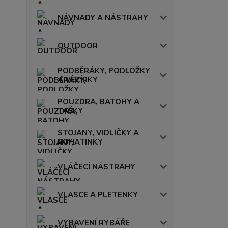
NÁVNADY A NÁSTRAHY
OUTDOOR
PODBĚRÁKY, PODLOŽKY
A VEZÍRKY
POUZDRA, BATOHY A
TAŠKY
STOJANY, VIDLIČKY A
ROHATINKY
VLÁČECÍ NÁSTRAHY
VLASCE A PLETENKY
VYBAVENÍ RYBÁŘE