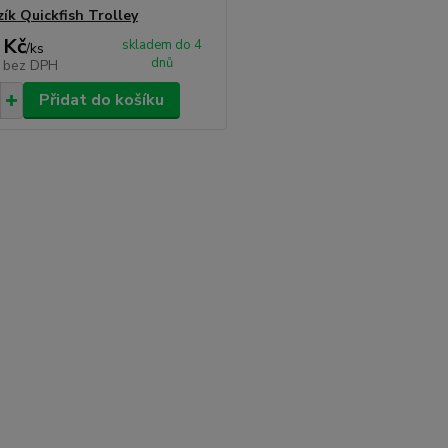
ík Quickfish Trolley
 Kč
skladem do 4
/
ks
dnů
č
bez DPH
Přidat do košíku