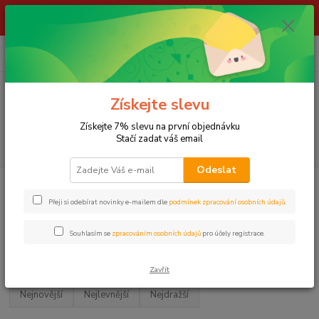
ŽIVÉ NÁSTRAHY !!! NEPOSÍLÁME !!! - ODBĚR POUZE NA NAŠÍ
PRODEJNĚ
0
ks
za
0,00 Kč
Menu
Získejte slevu
Získejte 7% slevu na první objednávku
Stačí zadat váš email
Hledat
Odeslat
Úvod
LOV KAPRŮ
Vybavení kapraře
KLEŠTĚ, NOŽE a NŮŽKY
Přeji si odebírat novinky e-mailem dle
podmínek zpracování osobních údajů
.
KLEŠTĚ, NOŽE a NŮŽKY
Souhlasím se
zpracováním osobních údajů
pro účely registrace.
Upřesnit parametry
Zavřít
Nejnovější
Nejlevnější
Nejdražší