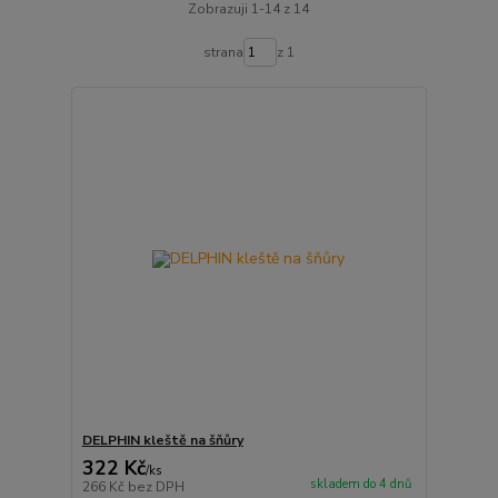
Zobrazuji 1-14 z 14
strana
z 1
DELPHIN kleště na šňůry
322 Kč
/
ks
skladem do 4 dnů
266 Kč
bez DPH