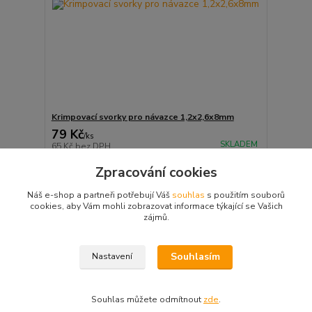
Krimpovací svorky pro návazce 1,2x2,6x8mm
79 Kč
/
ks
SKLADEM
65 Kč
bez DPH
Přidat do košíku
Zpracování cookies
Náš e-shop a partneři potřebují Váš
souhlas
s použitím souborů
cookies, aby Vám mohli zobrazovat informace týkající se Vašich
strana
z 1
zájmů.
Souhlasím
Nastavení
Souhlas můžete odmítnout
zde
.
Vytvořeno na
Eshop-rychle.cz