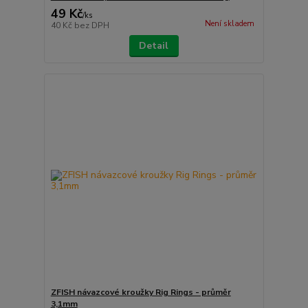
49 Kč
/
ks
Není skladem
40 Kč
bez DPH
Detail
ZFISH návazcové kroužky Rig Rings - průměr
3,1mm