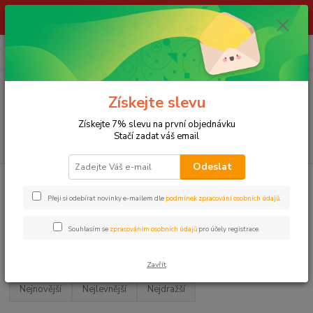
ŽIVÉ NÁSTRAHY !!! NEPOSÍLÁME !!! - ODBĚR POUZE NA NAŠÍ
PRODEJNĚ
0
ks
za
0,00 Kč
Menu
Získejte slevu
Získejte 7% slevu na první objednávku
Stačí zadat váš email
Hledat
Odeslat
Úvod
LOV KAPRŮ
Stojany, hrazdy a rohatinky
HRAZDY
Přeji si odebírat novinky e-mailem dle
podmínek zpracování osobních údajů
.
HRAZDY
Souhlasím se
zpracováním osobních údajů
pro účely registrace.
Upřesnit parametry
Zavřít
Nejnovější
Nejlevnější
Nejdražší