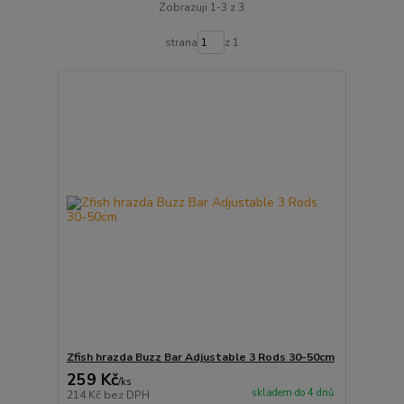
Zobrazuji 1-3 z 3
strana
z 1
Zfish hrazda Buzz Bar Adjustable 3 Rods 30-50cm
259 Kč
/
ks
skladem do 4 dnů
214 Kč
bez DPH