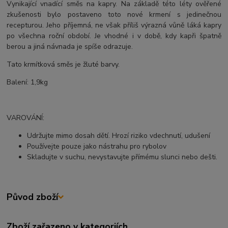
Vynikající vnadící směs na kapry. Na základě této léty ověřené
zkušenosti bylo postaveno toto nové krmení s jedinečnou
recepturou. Jeho příjemná, ne však příliš výrazná vůně láká kapry
po všechna roční období. Je vhodné i v době, kdy kapři špatně
berou a jiná návnada je spíše odrazuje.
Tato krmítková směs je žluté barvy.
Balení: 1,9kg
VAROVÁNÍ:
Udržujte mimo dosah dětí. Hrozí riziko vdechnutí, udušení
Používejte pouze jako nástrahu pro rybolov
Skladujte v suchu, nevystavujte přímému slunci nebo dešti.
Původ zboží
Zboží zařazeno v kategoriích