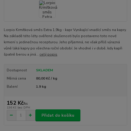
Lorpio Krmítková směs Extra 1,9kg - kapr Vynikající vnadící směs na kapry.
Na základě této léty ověřené zkušenosti bylo postaveno toto nové
krmení s jedinečnou recepturou. Jeho příjemná, ne však příliš výrazná
vůně láká kapry po všechna roční období. Je vhodné i v době, kdy kapři
špatně berou a jiná...
celý popis
Dostupnost
SKLADEM
Měrná cena
80,00 Kč / kg
Balení
1.9 kg
152 Kč
/
ks
136 Kč
bez DPH
Přidat do košíku