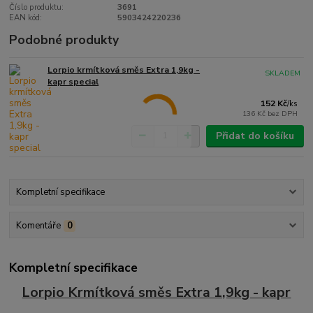
Číslo produktu:
3691
EAN kód:
5903424220236
Podobné produkty
Lorpio krmítková směs Extra 1,9kg -
SKLADEM
kapr special
152 Kč
/
ks
136 Kč
bez DPH
Přidat do košíku
Kompletní specifikace
Komentáře
0
Kompletní specifikace
Lorpio Krmítková směs Extra 1,9kg - kapr