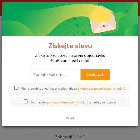
ŽIVÉ NÁSTRAHY !!! NEPOSÍLÁME !!! - ODBĚR POUZE NA NAŠÍ
PRODEJNĚ
0
ks
za
0,00 Kč
Menu
Získejte slevu
Hledat
Získejte 7% slevu na první objednávku
Stačí zadat váš email
Úvod
LOV KAPRŮ
Obaly, pouzdra a tašky
POUZDRA A PENÁLY
Odeslat
GIANTS FISHING
GIANTS FISHING
Přeji si odebírat novinky e-mailem dle
podmínek zpracování osobních údajů
.
Souhlasím se
zpracováním osobních údajů
pro účely registrace.
Upřesnit parametry
Zavřít
Nejnovější
Nejlevnější
Nejdražší
Zobrazuji 1-3 z 3