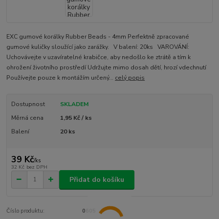
EXC gumové korálky Rubber Beads - 4mm Perfektně zpracované
gumové kuličky sloužící jako zarážky. V balení: 20ks VAROVÁNÍ:
Uchovávejte v uzavíratelné krabičce, aby nedošlo ke ztrátě a tím k
ohrožení životního prostředí Udržujte mimo dosah dětí, hrozí vdechnutí
Používejte pouze k montážím určený...
celý popis
Dostupnost
SKLADEM
Měrná cena
1,95 Kč / ks
Balení
20 ks
39 Kč
/
ks
32 Kč
bez DPH
Přidat do košíku
Číslo produktu:
0605