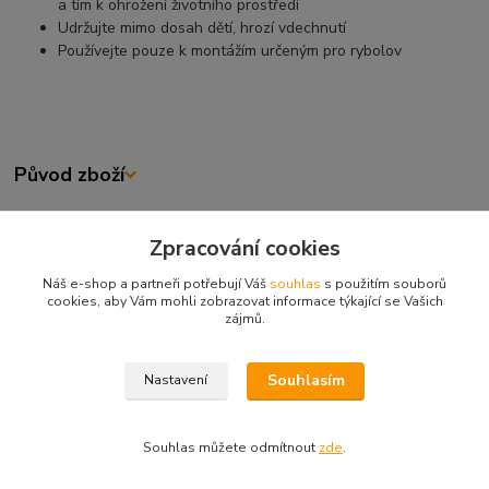
a tím k ohrožení životního prostředí
Udržujte mimo dosah dětí, hrozí vdechnutí
Používejte pouze k montážím určeným pro rybolov
Původ zboží
Zboží zařazeno v kategoriích
Zpracování cookies
Průjezdy, korálky, stoppery
Náš e-shop a partneři potřebují Váš
souhlas
s použitím souborů
cookies, aby Vám mohli zobrazovat informace týkající se Vašich
Gumové korálky, stoppery
zájmů.
GUMOVÉ KORÁLKY, STOPPERY
Souhlasím
Nastavení
Souhlas můžete odmítnout
zde
.
Vytvořeno na
Eshop-rychle.cz