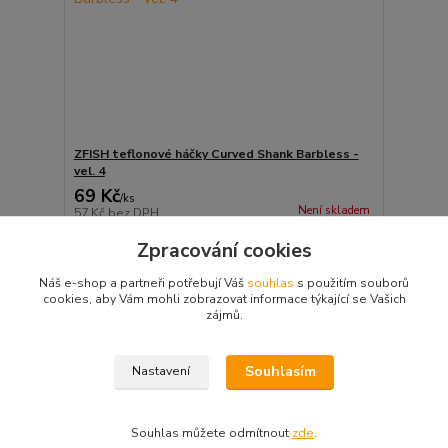
ZFISH teflonové háčky Curved Shank Barbless -
vel. 4
69 Kč
/
ks
Není skladem
57 Kč
bez DPH
Detail
Zpracování cookies
Náš e-shop a partneři potřebují Váš
souhlas
s použitím souborů
cookies, aby Vám mohli zobrazovat informace týkající se Vašich
strana
z 1
zájmů.
Souhlasím
Nastavení
Souhlas můžete odmítnout
zde
.
Vytvořeno na
Eshop-rychle.cz