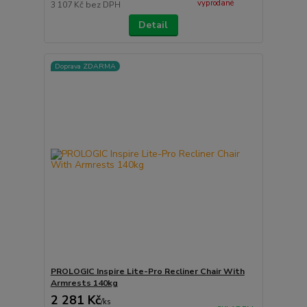
vyprodané
3 107 Kč
bez DPH
Detail
Doprava ZDARMA
PROLOGIC Inspire Lite-Pro Recliner Chair With
Armrests 140kg
2 281 Kč
/
ks