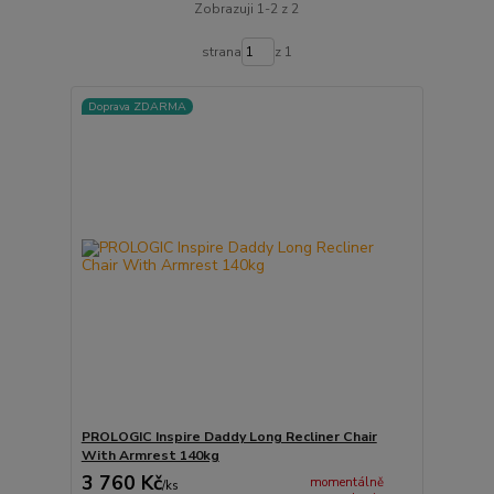
Zobrazuji 1-2 z 2
strana
z 1
Doprava ZDARMA
PROLOGIC Inspire Daddy Long Recliner Chair
With Armrest 140kg
3 760 Kč
momentálně
/
ks