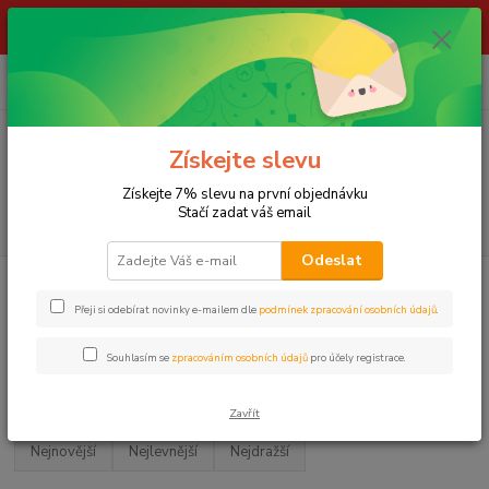
ŽIVÉ NÁSTRAHY !!! NEPOSÍLÁME !!! - ODBĚR POUZE NA NAŠÍ
PRODEJNĚ
0
ks
za
0,00 Kč
Menu
Získejte slevu
Získejte 7% slevu na první objednávku
Stačí zadat váš email
Hledat
Odeslat
Úvod
LOV KAPRŮ
Camping
KŘESLA a STOLIČKY
PROLOGIC
Přeji si odebírat novinky e-mailem dle
podmínek zpracování osobních údajů
.
PROLOGIC
Souhlasím se
zpracováním osobních údajů
pro účely registrace.
Upřesnit parametry
Zavřít
Nejnovější
Nejlevnější
Nejdražší