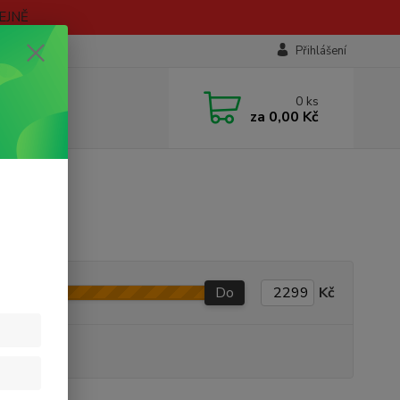
EJNĚ
Přihlášení
0
ks
za
0,00 Kč
Do
Kč
 VARIANT