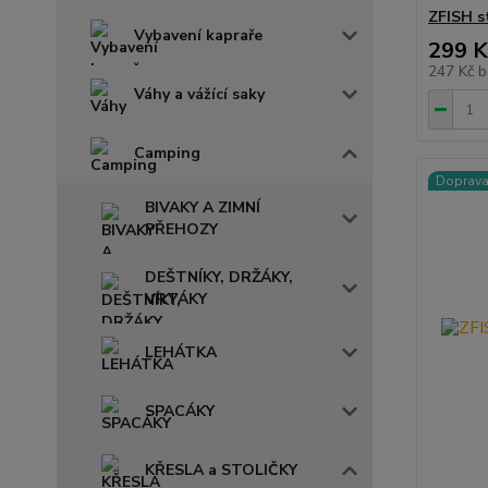
ZFISH s
Vybavení kapraře
299 K
247 Kč
b
Váhy a vážící saky
Camping
Doprav
BIVAKY A ZIMNÍ
PŘEHOZY
DEŠTNÍKY, DRŽÁKY,
VRTÁKY
LEHÁTKA
SPACÁKY
KŘESLA a STOLIČKY