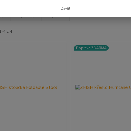
Zavřít
jší
Nejlevnější
Nejdražší
1-4 z 4
Doprava ZDARMA