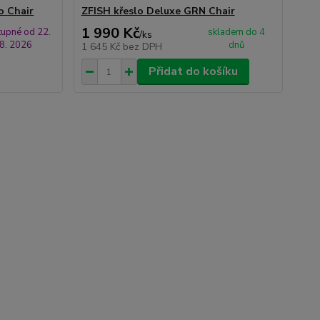
o Chair
ZFISH křeslo Deluxe GRN Chair
1 990 Kč
upné od 22.
skladem do 4
/
ks
8. 2026
dnů
1 645 Kč
bez DPH
Přidat do košíku