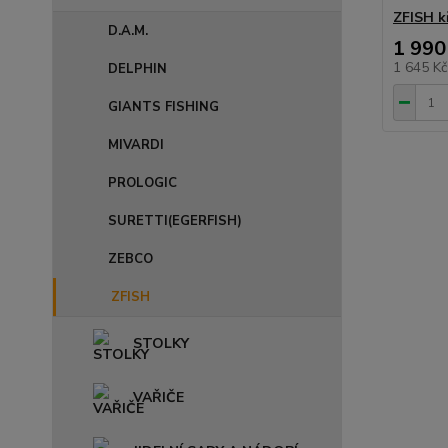
ZFISH k
D.A.M.
1 990
1 645 K
DELPHIN
GIANTS FISHING
MIVARDI
PROLOGIC
SURETTI(EGERFISH)
ZEBCO
ZFISH
STOLKY
VAŘIČE