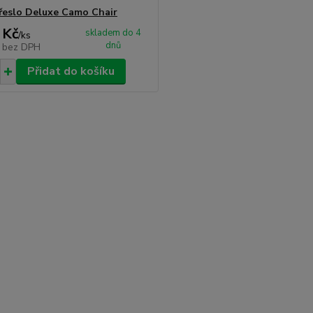
řeslo Deluxe Camo Chair
 Kč
skladem do 4
/
ks
dnů
č
bez DPH
Přidat do košíku