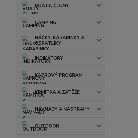
BOATY, ČLUNY
CAMPING
HÁČKY, KARABINKY A
OBRATLÍKY
INDIKÁTORY
KAPROVÝ PROGRAM
KRMÍTKA A ZÁTĚŽE
NÁVNADY A NÁSTRAHY
OUTDOOR