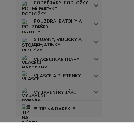
PODBĚRÁKY, PODLOŽKY
A VEZÍRKY
POUZDRA, BATOHY A
TAŠKY
STOJANY, VIDLIČKY A
ROHATINKY
VLÁČECÍ NÁSTRAHY
VLASCE A PLETENKY
VYBAVENÍ RYBÁŘE
!!! TIP NA DÁREK !!!
Novinky