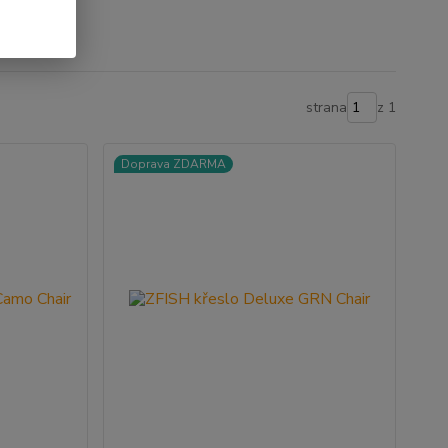
strana
z 1
Doprava ZDARMA