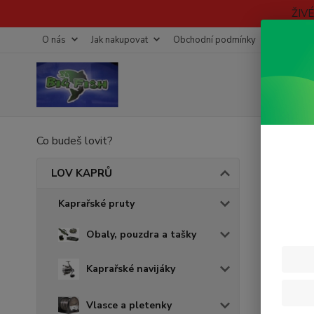
ŽIV
O nás
Jak nakupovat
Obchodní podmínky
Fotogaleri
Co budeš lovit?
Úvod
ZFI
LOV KAPRŮ
Kaprařské pruty
Cena:
Obaly, pouzdra a tašky
Kaprařské navijáky
Skl
Vlasce a pletenky