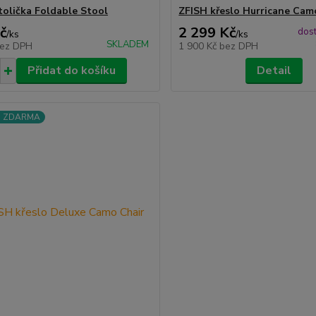
tolička Foldable Stool
ZFISH křeslo Hurricane Cam
č
2 299 Kč
dost
/
ks
/
ks
SKLADEM
ez DPH
1 900 Kč
bez DPH
Přidat do košíku
Detail
a ZDARMA