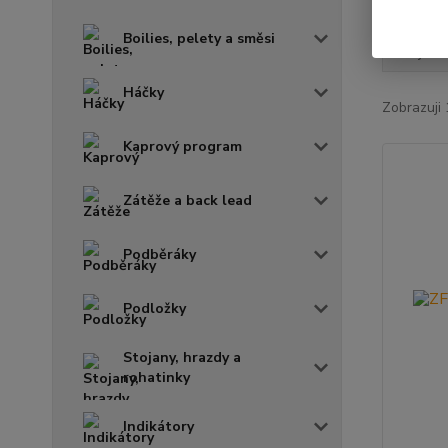
Boilies, pelety a směsi
Nejnově
Háčky
Zobrazuji 
Kaprový program
Zátěže a back lead
Podběráky
Podložky
Stojany, hrazdy a
rohatinky
Indikátory