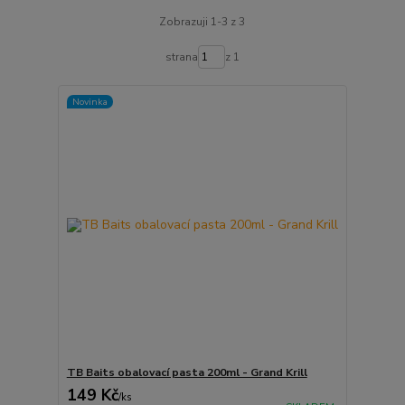
Zobrazuji 1-3 z 3
strana
z 1
Novinka
TB Baits obalovací pasta 200ml - Grand Krill
149 Kč
/
ks