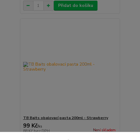
Přidat do košíku
TB Baits obalovací pasta 200ml - Strawberry
99 Kč
/
ks
Není skladem
88 Kč
bez DPH