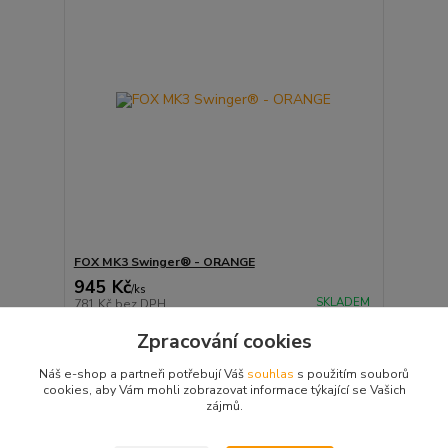
FOX MK3 Swinger® - ORANGE
945 Kč
/
ks
SKLADEM
781 Kč
bez DPH
Přidat do košíku
Zpracování cookies
Náš e-shop a partneři potřebují Váš
souhlas
s použitím souborů
cookies, aby Vám mohli zobrazovat informace týkající se Vašich
strana
z 1
zájmů.