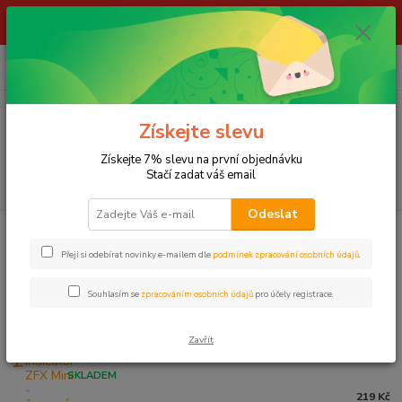
ŽIVÉ NÁSTRAHY !!! NEPOSÍLÁME !!! - ODBĚR POUZE NA NAŠÍ
PRODEJNĚ
0
ks
za
0,00 Kč
Menu
Získejte slevu
Získejte 7% slevu na první objednávku
Stačí zadat váš email
Hledat
Odeslat
Úvod
INDIKÁTORY
Indikátory záběru
S PEVNÝM RAMENEM
Přeji si odebírat novinky e-mailem dle
podmínek zpracování osobních údajů
.
S PEVNÝM RAMENEM
Souhlasím se
zpracováním osobních údajů
pro účely registrace.
Nejprodávanější
Zavřít
ZFISH indicator ZFX Mini - červená
1.
SKLADEM
219 Kč