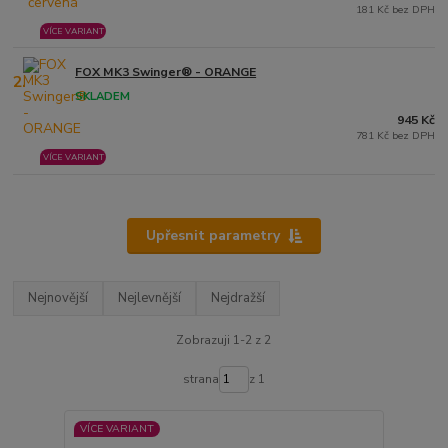
181 Kč bez DPH
VÍCE VARIANT
FOX MK3 Swinger® - ORANGE
2.
SKLADEM
945 Kč
781 Kč bez DPH
VÍCE VARIANT
Upřesnit parametry
Nejnovější
Nejlevnější
Nejdražší
Zobrazuji 1-2 z 2
strana
z 1
VÍCE VARIANT