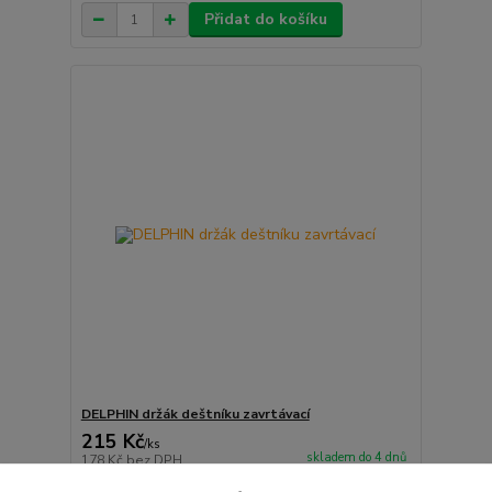
Přidat do košíku
DELPHIN držák deštníku zavrtávací
215 Kč
/
ks
skladem do 4 dnů
178 Kč
bez DPH