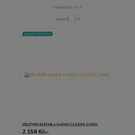
Zobrazuji 1-3 z 3
strana
z 1
Doprava ZDARMA
DELPHIN deštník s bočnicí CLASSA CAMO
2 158 Kč
/
ks