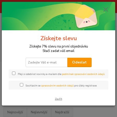
ŽIVÉ NÁSTRAHY !!! NEPOSÍLÁME !!! - ODBĚR POUZE NA NAŠÍ
PRODEJNĚ
0
ks
za
0,00 Kč
Menu
Získejte slevu
Získejte 7% slevu na první objednávku
Stačí zadat váš email
Hledat
Odeslat
Úvod
LOV KAPRŮ
Camping
DEŠTNÍKY, DRŽÁKY, VRTÁKY
DELPHIN
Přeji si odebírat novinky e-mailem dle
podmínek zpracování osobních údajů
.
DELPHIN
Souhlasím se
zpracováním osobních údajů
pro účely registrace.
Upřesnit parametry
Zavřít
Nejnovější
Nejlevnější
Nejdražší