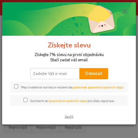
ŽIVÉ NÁSTRAHY !!! NEPOSÍLÁME !!! - ODBĚR POUZE NA NAŠÍ
PRODEJNĚ
0
ks
za
0,00 Kč
Menu
Získejte slevu
Získejte 7% slevu na první objednávku
Stačí zadat váš email
Hledat
Odeslat
Úvod
LOV KAPRŮ
Camping
SPACÁKY
GIANTS FISHING
Přeji si odebírat novinky e-mailem dle
podmínek zpracování osobních údajů
.
GIANTS FISHING
Souhlasím se
zpracováním osobních údajů
pro účely registrace.
Upřesnit parametry
Zavřít
Nejnovější
Nejlevnější
Nejdražší