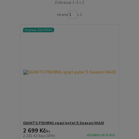
Zobrazuji 1-2 z 2
strana
z 1
Doprava ZDARMA
GIANTS FISHING spací pytel 5 Season MAXI
2 699 Kč
/
ks
skladem do 4 dnů
2 231 Kč
bez DPH