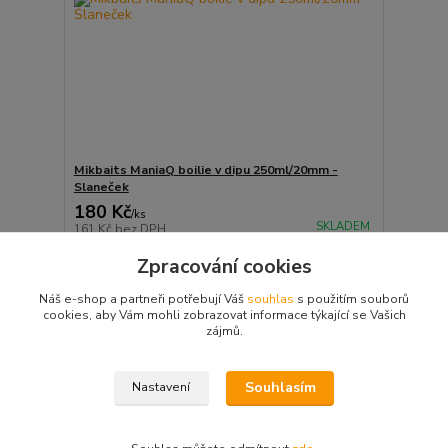
Mikbaits ManiaQ boilie v dipu 250ml/20mm -
Slaneček
180 Kč
/
ks
SKLADEM
161 Kč
bez DPH
Přidat do košíku
Zpracování cookies
Náš e-shop a partneři potřebují Váš
souhlas
s použitím souborů
cookies, aby Vám mohli zobrazovat informace týkající se Vašich
strana
z 1
zájmů.
Souhlasím
Nastavení