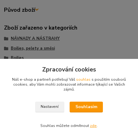
Původ zboží
Zboží zařazeno v kategoriích
NÁVNADY A NÁSTRAHY
Boilies, pelety a směsi
Boilies
BOILIES
Zpracování cookies
BOILIES
Náš e-shop a partneři potřebují Váš
souhlas
s použitím souborů
cookies, aby Vám mohli zobrazovat informace týkající se Vašich
CARP SERVIS VÁCLAVÍK
zájmů.
CARP SERVIS VÁCLAVÍK
Souhlasím
Nastavení
Souhlas můžete odmítnout
zde
.
Vytvořeno na
Eshop-rychle.cz