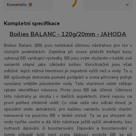
Komentáře
0
Kompletní specifikace
Boilies BALANC - 120g/20mm - JAHODA
Boilies Balanc (BB) jsou nečekaně účinnou nástrahou pro lov v
různých podmínkách. Zejména při snaze přelstít trofejní kusy,
vykazují BB vynikající výsledky. BB jsou svým složením v každé své
variantě stejné jako základní boilies. Konstrukčně jsou však
odlišné. Jejich měrná hmotnost je nepatrně vyšší než u vody. To u
BB způsobuje dokonale pomalé potápění a zcela přirozený pohyb
vyvolaný vnějším působením vody. Tato vlastnost velmi stěžuje
rybám identifikaci návazce. Proto jsou BB tak účinné. Účinnost
této nástrahy je skryta i v dalších aspektech, které nejsou na
první pohled zřetelně vidět. Co však vaše oko odhalí ihned, je
speciální směs aktraktorů, pro každou variantu osobitě vlastní,
nanesená na povrchu BB v tenké vrstvě. Ta se po vhození do
vody rychle uvolní a dá této nástraze ještě vyšší atraktivitu, bez
nutnosti dipování, či boosterování. Dipování a boosterování v
tomto případě totiž není zcela žádoucí, protože BB se při