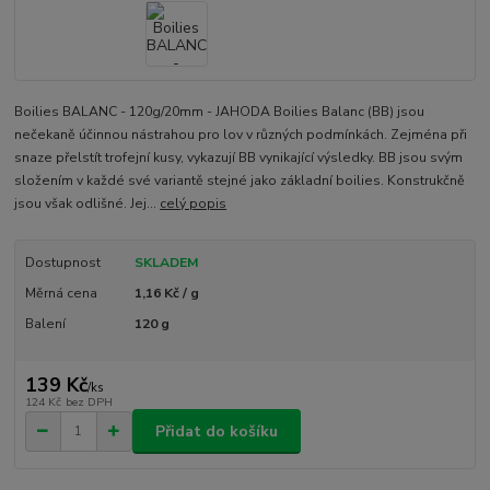
Boilies BALANC - 120g/20mm - JAHODA Boilies Balanc (BB) jsou
nečekaně účinnou nástrahou pro lov v různých podmínkách. Zejména při
snaze přelstít trofejní kusy, vykazují BB vynikající výsledky. BB jsou svým
složením v každé své variantě stejné jako základní boilies. Konstrukčně
jsou však odlišné. Jej...
celý popis
Dostupnost
SKLADEM
Měrná cena
1,16 Kč / g
Balení
120 g
139 Kč
/
ks
124 Kč
bez DPH
Přidat do košíku