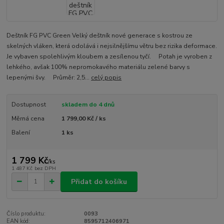
Deštník FG PVC Green Velký deštník nové generace s kostrou ze
skelných vláken, která odolává i nejsilnějšímu větru bez rizika deformace.
Je vybaven spolehlivým kloubem a zesílenou tyčí. Potah je vyroben z
lehkého, avšak 100% nepromokavého materiálu zelené barvy s
lepenými švy. Průměr: 2,5...
celý popis
Dostupnost
skladem do 4 dnů
Měrná cena
1 799,00 Kč / ks
Balení
1 ks
1 799 Kč
/
ks
1 487 Kč
bez DPH
Přidat do košíku
Číslo produktu:
0093
EAN kód:
8595712406971