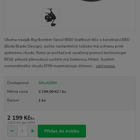
Okuma naviják Big Bomber Spod 8000 Grafitové tělo s konstrukcí BBD
(Body Blade Design), rychle nastavitelné ložisko má ochranu proti
zpětnému chodu. Rotor je počítačově vyvážený pomocí technologie
RESII, přesný převodový systém má šnekovou hřídel. Systém
rovnoměrného chodu EFRII maximalizuje účinnos...
celý popis
Dostupnost
SKLADEM
Měrná cena
2 199,00 Kč / ks
Balení
1 ks
2 199 Kč
/
ks
1 817 Kč
bez DPH
Přidat do košíku