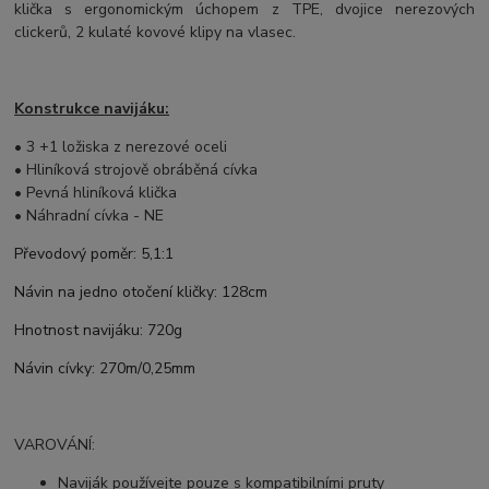
klička s ergonomickým úchopem z TPE, dvojice nerezových
clickerů, 2 kulaté kovové klipy na vlasec.
Konstrukce navijáku:
• 3 +1 ložiska z nerezové oceli
• Hliníková strojově obráběná cívka
• Pevná hliníková klička
• Náhradní cívka - NE
Převodový poměr: 5,1:1
Návin na jedno otočení kličky: 128cm
Hnotnost navijáku: 720g
Návin cívky: 270m/0,25mm
VAROVÁNÍ:
Naviják používejte pouze s kompatibilními pruty