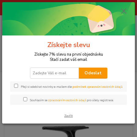
ŽIVÉ NÁSTRAHY !!! NEPOSÍLÁME !!! - ODBĚR POUZE NA NAŠÍ
PRODEJNĚ
0
ks
za
0,00 Kč
Menu
Získejte slevu
Získejte 7% slevu na první objednávku
Stačí zadat váš email
Hledat
Odeslat
Úvod
NAVIJÁKY
Okuma naviják Big Bomber Spod 8000
Přeji si odebírat novinky e-mailem dle
podmínek zpracování osobních údajů
.
Okuma naviják Big Bomber Spod
8000
Souhlasím se
zpracováním osobních údajů
pro účely registrace.
Doprava ZDARMA
Zavřít