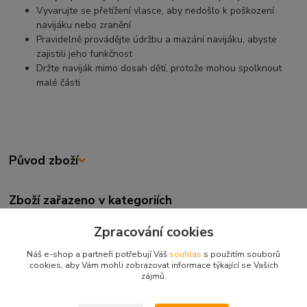
Vyvarujte se přetížení vlasce, aby nedošlo k poškození
navijáku nebo zranění
Pravidelně provádějte údržbu a mazání navijáku, abyste
zajistili jeho funkčnost
Držte naviják mimo dosah dětí, protože mohou spolknout
malé části
Původ zboží
Zboží zařazeno v kategoriích
NAVIJÁKY
Zpracování cookies
Kaprařské navijáky
Náš e-shop a partneři potřebují Váš
souhlas
s použitím souborů
cookies, aby Vám mohli zobrazovat informace týkající se Vašich
Velkokapacitní
zájmů.
VELKOKAPACITNÍ