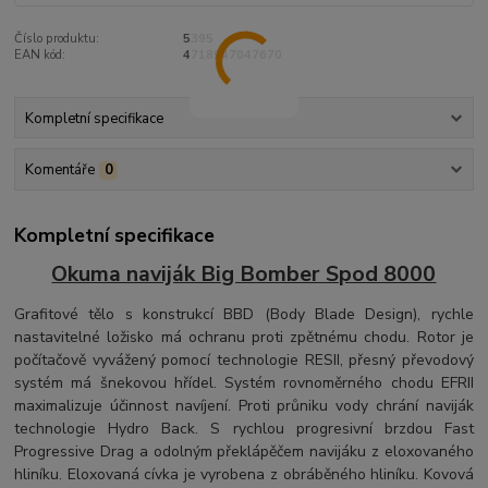
Číslo produktu:
5395
EAN kód:
4718947047670
Kompletní specifikace
Komentáře
0
Kompletní specifikace
Okuma naviják Big Bomber Spod 8000
Grafitové tělo s konstrukcí BBD (Body Blade Design), rychle
nastavitelné ložisko má ochranu proti zpětnému chodu. Rotor je
počítačově vyvážený pomocí technologie RESII, přesný převodový
systém má šnekovou hřídel. Systém rovnoměrného chodu EFRII
maximalizuje účinnost navíjení. Proti průniku vody chrání naviják
technologie Hydro Back. S rychlou progresivní brzdou Fast
Progressive Drag a odolným překlápěčem navijáku z eloxovaného
hliníku. Eloxovaná cívka je vyrobena z obráběného hliníku. Kovová