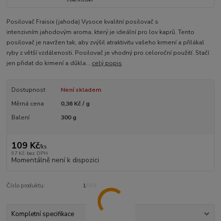
Posilovač Fraisix (jahoda) Vysoce kvalitní posilovač s
intenzivním jahodovým aroma, který je ideální pro lov kaprů. Tento
posilovač je navržen tak, aby zvýšil atraktivitu vašeho krmení a přilákal
ryby z větší vzdálenosti. Posilovač je vhodný pro celoroční použití. Stačí
jen přidat do krmení a důkla...
celý popis
Dostupnost
Není skladem
Měrná cena
0,36 Kč / g
Balení
300 g
109 Kč
/
ks
97 Kč
bez DPH
Momentálně není k dispozici
Číslo produktu:
1550
Kompletní specifikace