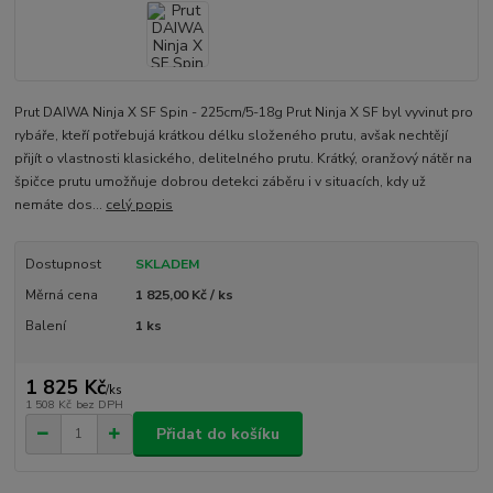
Prut DAIWA Ninja X SF Spin - 225cm/5-18g Prut Ninja X SF byl vyvinut pro
rybáře, kteří potřebujá krátkou délku složeného prutu, avšak nechtějí
přijít o vlastnosti klasického, delitelného prutu. Krátký, oranžový nátěr na
špičce prutu umožňuje dobrou detekci záběru i v situacích, kdy už
nemáte dos...
celý popis
Dostupnost
SKLADEM
Měrná cena
1 825,00 Kč / ks
Balení
1 ks
1 825 Kč
/
ks
1 508 Kč
bez DPH
Přidat do košíku