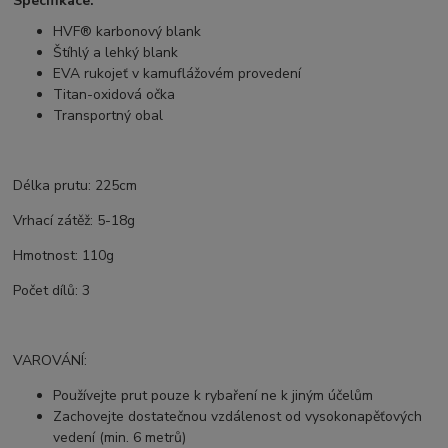
Specifikace:
HVF® karbonový blank
Štíhlý a lehký blank
EVA rukojeť v kamuflážovém provedení
Titan-oxidová očka
Transportný obal
Délka prutu: 225cm
Vrhací zátěž: 5-18g
Hmotnost: 110g
Počet dílů: 3
VAROVÁNÍ:
Používejte prut pouze k rybaření ne k jiným účelům
Zachovejte dostatečnou vzdálenost od vysokonapěťových
vedení (min. 6 metrů)