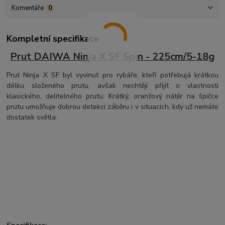
Komentáře
0
Kompletní specifikace
Prut DAIWA Ninja X SF Spin - 225cm/5-18g
Prut Ninja X SF byl vyvinut pro rybáře, kteří potřebujá krátkou
délku složeného prutu, avšak nechtějí přijít o vlastnosti
klasického, delitelného prutu. Krátký, oranžový nátěr na špičce
prutu umožňuje dobrou detekci záběru i v situacích, kdy už nemáte
dostatek světla.