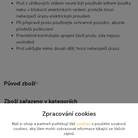
Prut z uhlíkových vláken nesmí být používán během bouřky
nebo v blízkosti elektrických vedení, protože hrozí
nebezpečí úrazu elektrickým proudem
Při přepravě prutu používejte ochranné pouzdro, abyste
předešli poškození
Pravidelně kontrolujte spojení částí prutu, zda nejsou
uvolněná
Prut udržujte mimo dosah dětí, hrozí nebezpečí úrazu
Původ zboží
Zboží zařazeno v kategoriích
Přívlačové pruty
Zpracování cookies
Přívlačové
Náš e-shop a partneři potřebují Váš
souhlas
s použitím souborů
cookies, aby Vám mohli zobrazovat informace týkající se Vašich
DAIWA
zájmů.