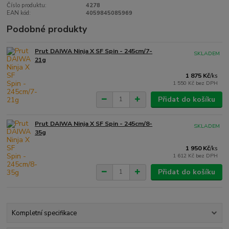
Číslo produktu:
4278
EAN kód:
4059845085969
Podobné produkty
Prut DAIWA Ninja X SF Spin - 245cm/7-
SKLADEM
21g
1 875 Kč
/
ks
1 550 Kč
bez DPH
Přidat do košíku
Prut DAIWA Ninja X SF Spin - 245cm/8-
SKLADEM
35g
1 950 Kč
/
ks
1 612 Kč
bez DPH
Přidat do košíku
Kompletní specifikace