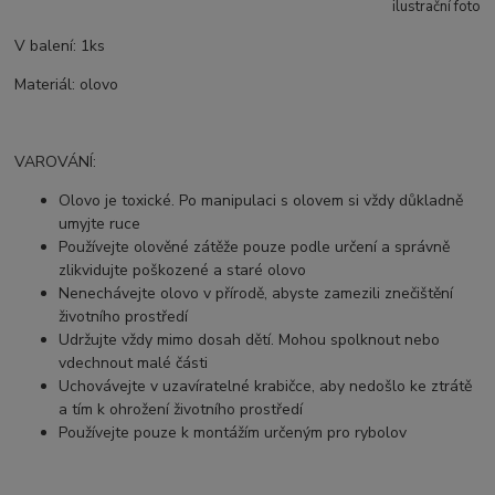
ilustrační foto
V balení: 1ks
Materiál: olovo
VAROVÁNÍ:
Olovo je toxické. Po manipulaci s olovem si vždy důkladně
umyjte ruce
Používejte olověné zátěže pouze podle určení a správně
zlikvidujte poškozené a staré olovo
Nenechávejte olovo v přírodě, abyste zamezili znečištění
životního prostředí
Udržujte vždy mimo dosah dětí. Mohou spolknout nebo
vdechnout malé části
Uchovávejte v uzavíratelné krabičce, aby nedošlo ke ztrátě
a tím k ohrožení životního prostředí
Používejte pouze k montážím určeným pro rybolov