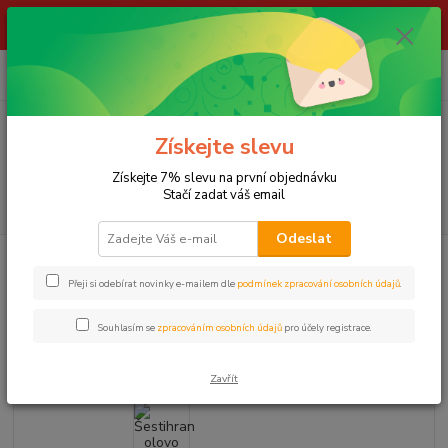
ŽIVÉ NÁSTRAHY !!! NEPOSÍLÁME !!! - ODBĚR POUZE NA NAŠÍ
PRODEJNĚ
0
ks
za
0,00 Kč
Menu
Získejte slevu
Získejte 7% slevu na první objednávku
Stačí zadat váš email
Hledat
Odeslat
Úvod
LOV KAPRŮ
Zátěže a back lead
Šestihran olovo průběžné - 25g
Přeji si odebírat novinky e-mailem dle
podmínek zpracování osobních údajů
.
Šestihran olovo průběžné - 25g
Souhlasím se
zpracováním osobních údajů
pro účely registrace.
VÍCE VARIANT
Zavřít