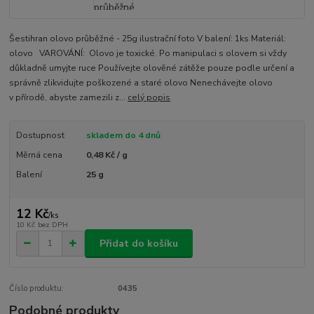
Šestihran olovo průběžné - 25g ilustrační foto V balení: 1ks Materiál:
olovo VAROVÁNÍ: Olovo je toxické. Po manipulaci s olovem si vždy
důkladně umyjte ruce Používejte olověné zátěže pouze podle určení a
správně zlikvidujte poškozené a staré olovo Nenechávejte olovo
v přírodě, abyste zamezili z...
celý popis
Dostupnost
skladem do 4 dnů
Měrná cena
0,48 Kč / g
Balení
25 g
12 Kč
/
ks
10 Kč
bez DPH
Přidat do košíku
Číslo produktu:
0435
Podobné produkty