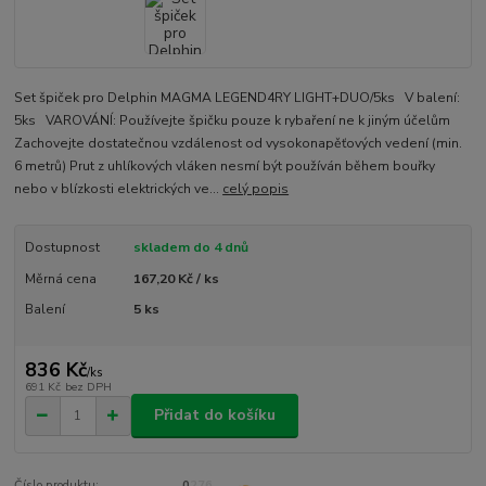
Set špiček pro Delphin MAGMA LEGEND4RY LIGHT+DUO/5ks V balení:
5ks VAROVÁNÍ: Používejte špičku pouze k rybaření ne k jiným účelům
Zachovejte dostatečnou vzdálenost od vysokonapěťových vedení (min.
6 metrů) Prut z uhlíkových vláken nesmí být používán během bouřky
nebo v blízkosti elektrických ve...
celý popis
Dostupnost
skladem do 4 dnů
Měrná cena
167,20 Kč / ks
Balení
5 ks
836 Kč
/
ks
691 Kč
bez DPH
Přidat do košíku
Číslo produktu:
0276