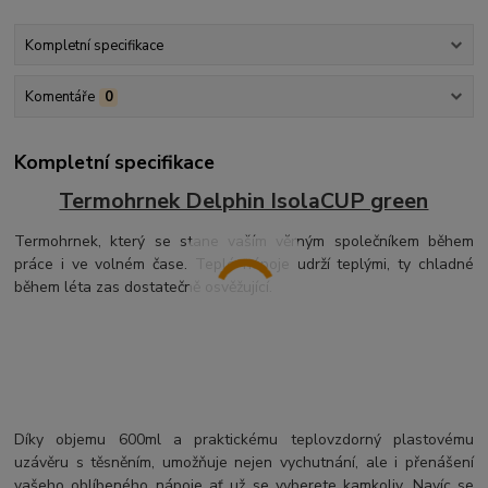
Kompletní specifikace
Komentáře
0
Kompletní specifikace
Termohrnek Delphin IsolaCUP green
Termohrnek, který se stane vaším věrným společníkem během
práce i ve volném čase. Teplé nápoje udrží teplými, ty chladné
během léta zas dostatečně osvěžující.
Díky objemu 600ml a praktickému teplovzdorný plastovému
uzávěru s těsněním, umožňuje nejen vychutnání, ale i přenášení
vašeho oblíbeného nápoje ať už se vyberete kamkoliv. Navíc se