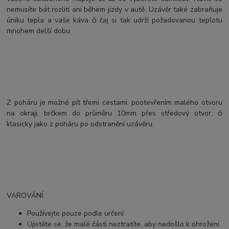
nemusíte bát rozlití ani během jízdy v autě. Uzávěr také zabraňuje
úniku tepla a vaše káva či čaj si tak udrží požadovanou teplotu
mnohem delší dobu.
Z poháru je možné pít třemi cestami: pootevřením malého otvoru
na okraji, brčkem do průměru 10mm přes středový otvor, či
klasicky jako z poháru po odstranění uzávěru.
VAROVÁNÍ:
Používejte pouze podle určení
Ujistěte se, že malé části neztratíte, aby nedošlo k ohrožení