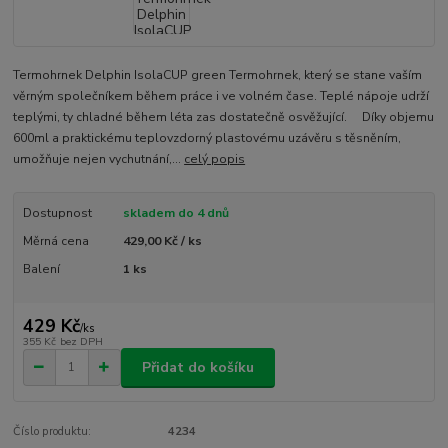
Termohrnek Delphin IsolaCUP green Termohrnek, který se stane vaším
věrným společníkem během práce i ve volném čase. Teplé nápoje udrží
teplými, ty chladné během léta zas dostatečně osvěžující. Díky objemu
600ml a praktickému teplovzdorný plastovému uzávěru s těsněním,
umožňuje nejen vychutnání,...
celý popis
Dostupnost
skladem do 4 dnů
Měrná cena
429,00 Kč / ks
Balení
1 ks
429 Kč
/
ks
355 Kč
bez DPH
Přidat do košíku
Číslo produktu:
4234